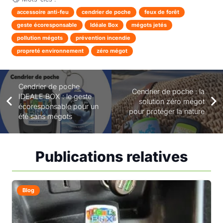
accessoire anti-feu
cendrier de poche
feux de forêt
geste écoresponsable
Idéale Box
mégots jetés
pollution mégots
prévention incendie
propreté environnement
zéro mégot
Cendrier de poche
Cendrier de poche : la
IDEALE BOX : le geste
solution zéro mégot
écoresponsable pour un
pour protéger la nature
été sans mégots
Publications relatives
Blog